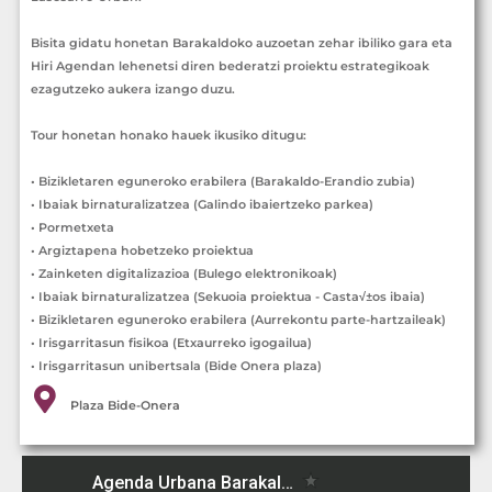
Bisita gidatu honetan Barakaldoko auzoetan zehar ibiliko gara eta
Hiri Agendan lehenetsi diren bederatzi proiektu estrategikoak
ezagutzeko aukera izango duzu.
Tour honetan honako hauek ikusiko ditugu:
• Bizikletaren eguneroko erabilera (Barakaldo-Erandio zubia)
• Ibaiak birnaturalizatzea (Galindo ibaiertzeko parkea)
• Pormetxeta
• Argiztapena hobetzeko proiektua
• Zainketen digitalizazioa (Bulego elektronikoak)
• Ibaiak birnaturalizatzea (Sekuoia proiektua - Casta√±os ibaia)
• Bizikletaren eguneroko erabilera (Aurrekontu parte-hartzaileak)
• Irisgarritasun fisikoa (Etxaurreko igogailua)
• Irisgarritasun unibertsala (Bide Onera plaza)
Plaza Bide-Onera