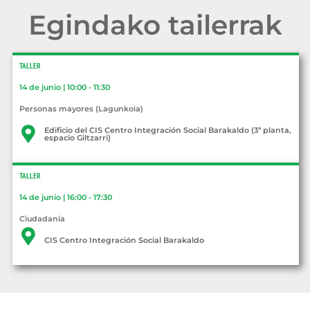
Egindako tailerrak
TALLER
14 de junio | 10:00 - 11:30
Personas mayores (Lagunkoia)
Edificio del CIS Centro Integración Social Barakaldo (3ª planta,
espacio Giltzarri)
TALLER
14 de junio | 16:00 - 17:30
Ciudadanía
CIS Centro Integración Social Barakaldo