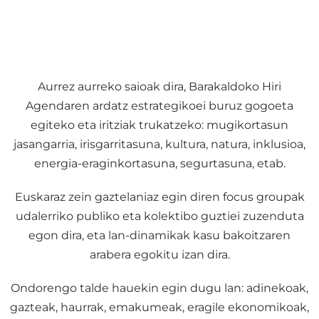
Aurrez aurreko saioak dira, Barakaldoko Hiri
Agendaren ardatz estrategikoei buruz gogoeta
egiteko eta iritziak trukatzeko: mugikortasun
jasangarria, irisgarritasuna, kultura, natura, inklusioa,
energia-eraginkortasuna, segurtasuna, etab.
Euskaraz zein gaztelaniaz egin diren focus groupak
udalerriko publiko eta kolektibo guztiei zuzenduta
egon dira, eta lan-dinamikak kasu bakoitzaren
arabera egokitu izan dira.
Ondorengo talde hauekin egin dugu lan: adinekoak,
gazteak, haurrak, emakumeak, eragile ekonomikoak,