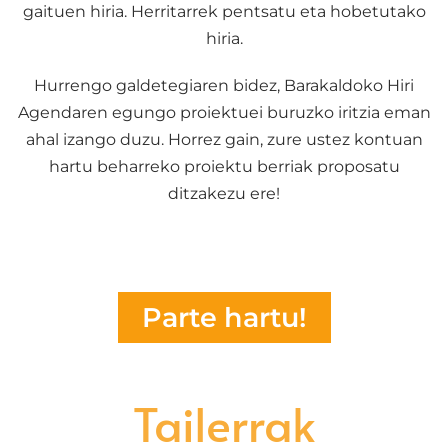
gaituen hiria. Herritarrek pentsatu eta hobetutako
hiria.
Hurrengo galdetegiaren bidez, Barakaldoko Hiri
Agendaren egungo proiektuei buruzko iritzia eman
ahal izango duzu. Horrez gain, zure ustez kontuan
hartu beharreko proiektu berriak proposatu
ditzakezu ere!
Parte hartu!
Tailerrak