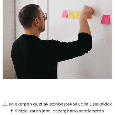
Zuen ekarpen guztiak ezinbestekoak dira Barakaldok
hiri bizia izaten jarrai dezan; harro sentiarazten