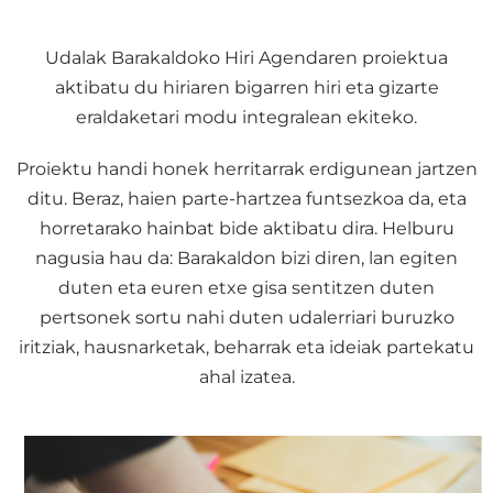
Udalak Barakaldoko Hiri Agendaren proiektua
aktibatu du hiriaren bigarren hiri eta gizarte
eraldaketari modu integralean ekiteko.
Proiektu handi honek herritarrak erdigunean jartzen
ditu. Beraz, haien parte-hartzea funtsezkoa da, eta
horretarako hainbat bide aktibatu dira. Helburu
nagusia hau da: Barakaldon bizi diren, lan egiten
duten eta euren etxe gisa sentitzen duten
pertsonek sortu nahi duten udalerriari buruzko
iritziak, hausnarketak, beharrak eta ideiak partekatu
ahal izatea.