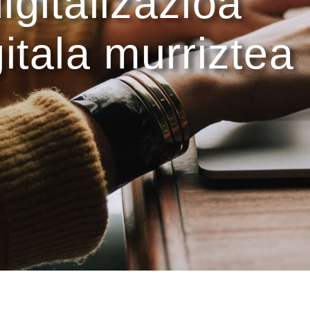
igitalizazioa
gitala murriztea