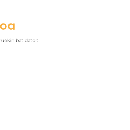
koa
uekin bat dator: