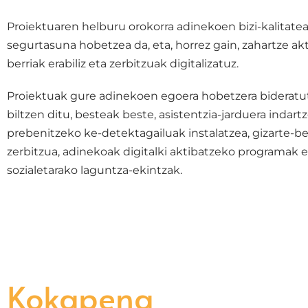
Proiektuaren helburu orokorra adinekoen bizi-kalitate
segurtasuna hobetzea da, eta, horrez gain, zahartze ak
berriak erabiliz eta zerbitzuak digitalizatuz.
Proiektuak gure adinekoen egoera hobetzera bideratu
biltzen ditu, besteak beste, asistentzia-jarduera indar
prebenitzeko ke-detektagailuak instalatzea, gizarte-
zerbitzua, adinekoak digitalki aktibatzeko programak 
sozialetarako laguntza-ekintzak.
Kokapena