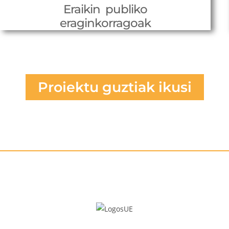
Eraikin publiko
eraginkorragoak
Proiektu guztiak ikusi