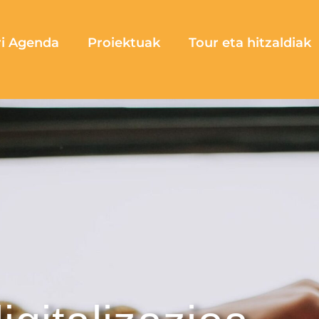
ri Agenda
Proiektuak
Tour eta hitzaldiak