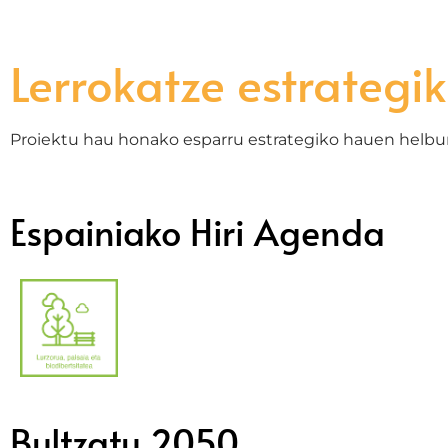
Lerrokatze estrategi
Proiektu hau honako esparru estrategiko hauen helbur
Espainiako Hiri Agenda
Bultzatu 2050