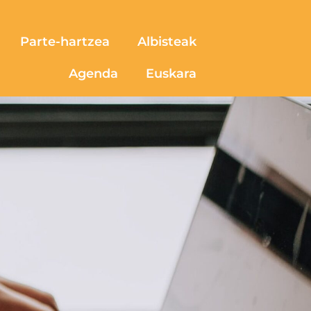
Parte-hartzea
Albisteak
Agenda
Euskara