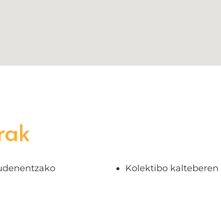
rak
udenentzako
Kolektibo kalteberen 