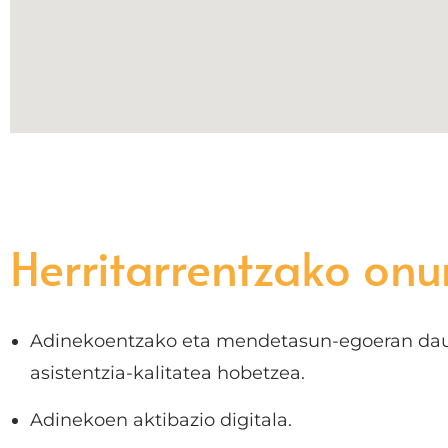
Herritarrentzako onu
Adinekoentzako eta mendetasun-egoeran da
asistentzia-kalitatea hobetzea.
Adinekoen aktibazio digitala.