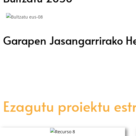
Garapen Jasangarrirako H
Ezagutu proiektu es