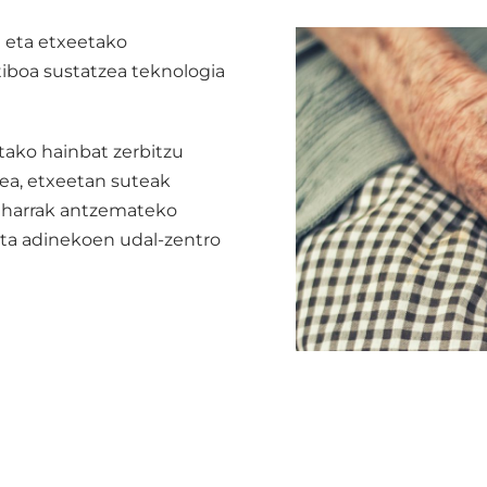
a eta etxeetako
tiboa sustatzea teknologia
tako hainbat zerbitzu
tzea, etxeetan suteak
beharrak antzemateko
eta adinekoen udal-zentro