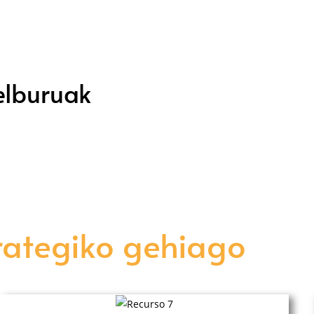
elburuak
trategiko gehiago