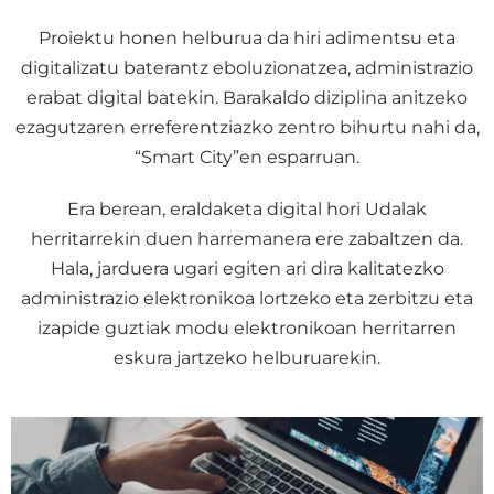
Proiektu honen helburua da hiri adimentsu eta
digitalizatu baterantz eboluzionatzea, administrazio
erabat digital batekin. Barakaldo diziplina anitzeko
ezagutzaren erreferentziazko zentro bihurtu nahi da,
“Smart City”en esparruan.
Era berean, eraldaketa digital hori Udalak
herritarrekin duen harremanera ere zabaltzen da.
Hala, jarduera ugari egiten ari dira kalitatezko
administrazio elektronikoa lortzeko eta zerbitzu eta
izapide guztiak modu elektronikoan herritarren
eskura jartzeko helburuarekin.