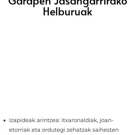
Helburuak
Izapideak arintzea: itxaronaldiak, joan-
etorriak eta ordutegi zehatzak saihesten