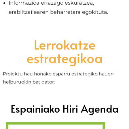
Informazioa errazago eskuratzea,
erabiltzailearen beharretara egokituta.
Lerrokatze
estrategikoa
Proiektu hau honako esparru estrategiko hauen
helburuekin bat dator:
Espainiako Hiri Agenda