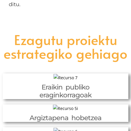
ditu.
Ezagutu proiektu
estrategiko gehiago
Eraikin publiko
eraginkorragoak
Argiztapena hobetzea