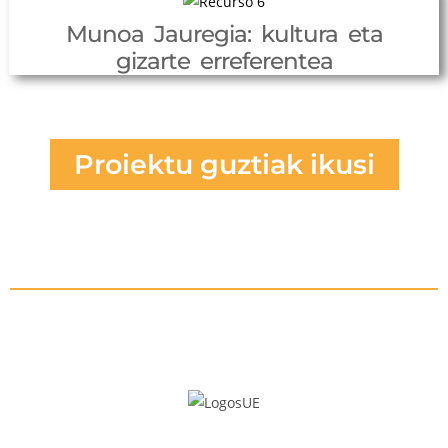
Munoa Jauregia: kultura eta
gizarte erreferentea
Proiektu guztiak ikusi