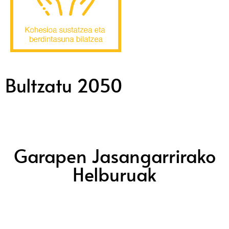
Bultzatu 2050
Garapen Jasangarrirako
Helburuak