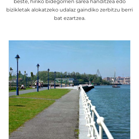
beste, hiriko bidegorrien sarea handitzea edo
bizikletak alokatzeko udalaz gaindiko zerbitzu berri
bat ezartzea.