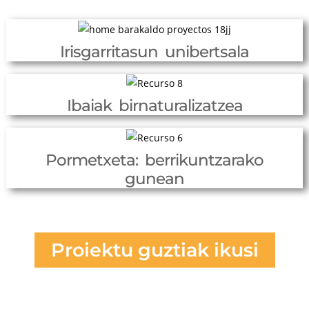
Irisgarritasun unibertsala
Ibaiak birnaturalizatzea
Pormetxeta: berrikuntzarako
gunean
Proiektu guztiak ikusi