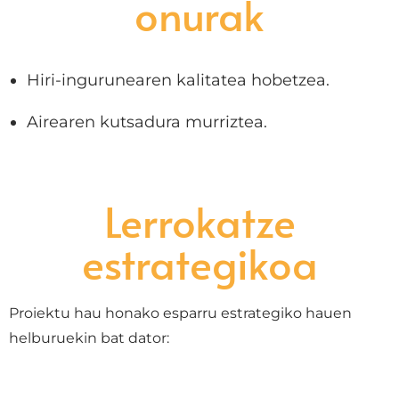
onurak
Hiri-ingurunearen kalitatea hobetzea.
Airearen kutsadura murriztea.
Lerrokatze
estrategikoa
Proiektu hau honako esparru estrategiko hauen
helburuekin bat dator: