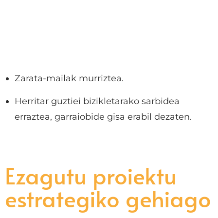
Zarata-mailak murriztea.
Herritar guztiei bizikletarako sarbidea
erraztea, garraiobide gisa erabil dezaten.
Ezagutu proiektu
estrategiko gehiago