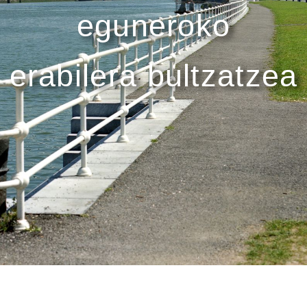
eguneroko
erabilera bultzatzea