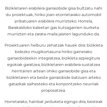
Bizikletaren erabilera garraiobide gisa bultzatu nahi
du proiektuak, hiriko joan-etorrietarako automobil
pribatuaren erabilera murrizteko. Horrela,
Barakaldoko kaleetan gas kutsagarrien isurketa
murrizten eta zarata-maila jaisten lagunduko da.
Proiektuaren helburu zehatzak hauek dira: bizikleta
bidezko mugikortasuna hiriko gainerako
garraiobideekin integratzea, bizikleta azpiegitura
egokiak garatzea, bizikletaren erabilera sustatzea
herritarren artean ohiko garraiobide gisa eta
bizikletaren eta beste garraiobide batzuen arteko
gatazkak saihesteko eta konpontzeko neurriak
proposatzea.
Horretarako, hainbat jarduketa egingo dira, besteak