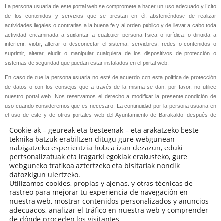
La persona usuaria de este portal web se compromete a hacer un uso adecuado y lícito
de los contenidos y servicios que se prestan en él, absteniéndose de realizar
actividades ilegales o contrarias a la buena fe y al orden público y de llevar a cabo toda
actividad encaminada a suplantar a cualquier persona física o jurídica, o dirigida a
interferir, violar, alterar o desconectar el sistema, servidores, redes o contenidos o
suprimir, alterar, eludir o manipular cualquiera de los dispositivos de protección o
sistemas de seguridad que puedan estar instalados en el portal web.
En caso de que la persona usuaria no esté de acuerdo con esta política de protección
de datos o con los consejos que a través de la misma se dan, por favor, no utilice
nuestro portal web. Nos reservamos el derecho a modificar la presente condición de
uso cuando consideremos que es necesario. La continuidad por la persona usuaria en
el uso de este y de otros portales web del Ayuntamiento de Barakaldo, después de
haber introducido dichos cambios, implicará la total aceptación de los mismos.
Cookie-ak – geureak eta besteenak – eta arakatzeko beste
teknika batzuk erabiltzen ditugu gure webgunean
nabigatzeko esperientzia hobea izan dezazun, eduki
pertsonalizatuak eta iragarki egokiak erakusteko, gure
webguneko trafikoa aztertzeko eta bisitariak nondik
datozkigun ulertzeko.
Utilizamos cookies, propias y ajenas, y otras técnicas de
rastreo para mejorar tu experiencia de navegación en
nuestra web, mostrar contenidos personalizados y anuncios
adecuados, analizar el tráfico en nuestra web y comprender
de dónde proceden los visitantes.