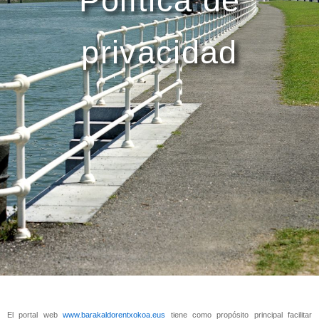
Política de
privacidad
El portal web
www.barakaldorentxokoa.eus
tiene como propósito principal facilitar